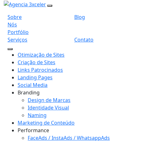
Sobre
Blog
Nós
Portfólio
Serviços
Contato
Otimização de Sites
Criação de Sites
Links Patrocinados
Landing Pages
Social Media
Branding
Design de Marcas
Identidade Visual
Naming
Marketing de Conteúdo
Performance
FaceAds / InstaAds / WhatsappAds