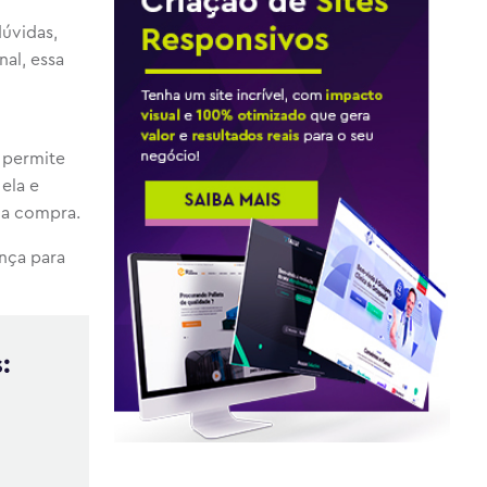
dúvidas,
nal, essa
o permite
ela e
ua compra.
nça para
: