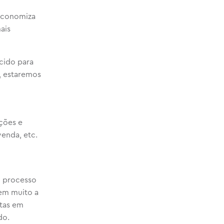
 economiza
ais
cido para
, estaremos
ções e
enda, etc.
o processo
tem muito a
ntas em
do.