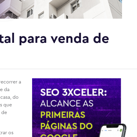
tal para venda de
recorrer a
e da
 casa, do
as que
o de
trar os